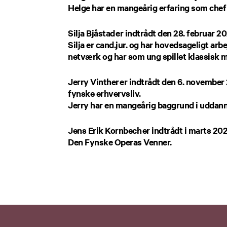
Helge har en mangeårig erfaring som chef 
Silja Bjåstad
er indtrådt den 28. februar 
Silja er cand.jur. og har hovedsageligt arb
netværk og har som ung spillet klassisk 
Jerry Vinther
er indtrådt den 6. november 
fynske erhvervsliv.
Jerry har en mangeårig baggrund i uddann
Jens Erik Kornbech
er indtrådt i marts 2
Den Fynske Operas Venner.