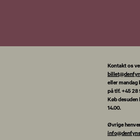
Kontakt os ve
billet@denfy
eller mandag k
på tlf. +45 28
Køb desuden bi
14.00.
Øvrige henven
info@denfyns