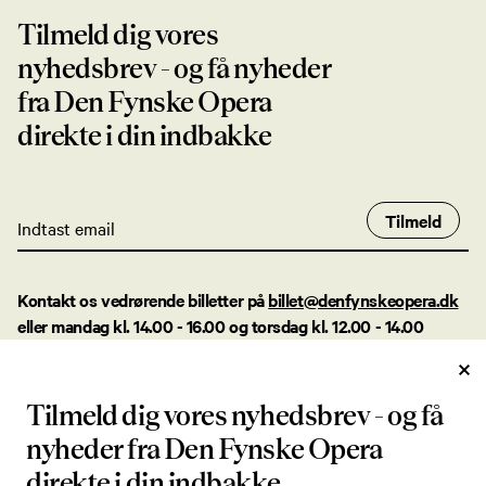
Tilmeld dig vores
nyhedsbrev - og få nyheder
fra Den Fynske Opera
direkte i din indbakke
Tilmeld
Kontakt os vedrørende billetter på
billet@denfynskeopera.dk
eller mandag kl. 14.00 - 16.00 og torsdag kl. 12.00 - 14.00
på tlf. +45 28 96 48 59.
Køb desuden billetter i vores foyer mandag kl. 12.00 - 14.00.
Tilmeld dig vores nyhedsbrev - og få
Øvrige henvendelser:
nyheder fra Den Fynske Opera
info@denfynskeopera.dk
direkte i din indbakke