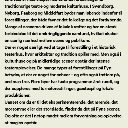
traditionsrige teatre og moderne kulturhuse. I Svendborg,
Nyborg, Faaborg og Middelfart byder man løbende indenfor til
forestillinger, der både favner det folkelige og det fordybende.
Mange af scenerne drives af lokale kræfter og har en stærk
forbindelse til det omkringliggende samfund, hvilket skaber
en særlig nærhed mellem scene og publikum.
Der er noget særligt ved at tage til forestilling i et historisk
teaterhus, hvor arkitektur og tradition spiller med. Men også i
kulturhuse og på midlertidige scener opstår der intense
teateroplevelser. De mange typer af forestillinger på Fyn
betyder, at der er noget for enhver – og ofte også tættere på,
end man tror. Flere byer har faste programmer året rundt, og
der suppleres med turnéforestillinger, gæstespil og lokale
produktioner.
Uanset om du er til det eksperimenterende, det rørende, det
morsomme eller det storslåede, finder du det på Fyns scener.
Og ofte er det i netop mødet mellem forventning og oplevelse,
at magien opstår.