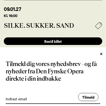
09.01.27
Kl. 16:00
SILKE. SUKKER. SAND
Bestil billet
VARIGHED
Tilmeld dig vores nyhedsbrev - og få
Ca. 70 minutter uden pause
nyheder fra Den Fynske Opera
MEDVIRKENDE
direkte i din indbakke
Ars Nova: Mari Øyrehagen, Elenor Wiman, Francine Vis, Luis
Toscano, Asger Lynge Petersen
Tilmeld
IDÈ, DRAMATURGI OG INSTRUKTION