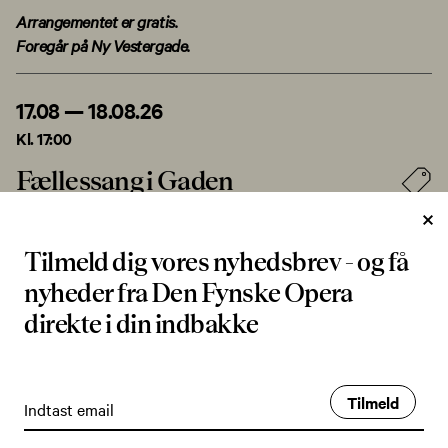
Arrangementet er gratis.
Foregår på Ny Vestergade.
17.08 — 18.08.26
Kl. 17:00
Fællessang i Gaden
Tilmeld dig vores nyhedsbrev - og få
nyheder fra Den Fynske Opera
VARIGHED
direkte i din indbakke
ca. 60 minutter
PIANIST
Britt Krogh Grønnebæk
Tilmeld
SANGERE