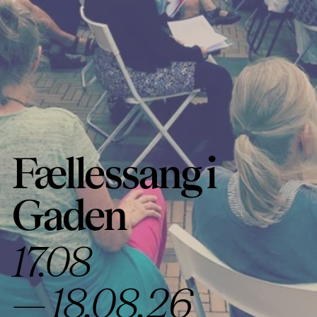
Fællessang i
Gaden
17.08
—
18.08.26