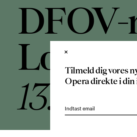
DFOV-m
Louise 
Tilmeld dig vores n
13.09.2
Opera direkte i di