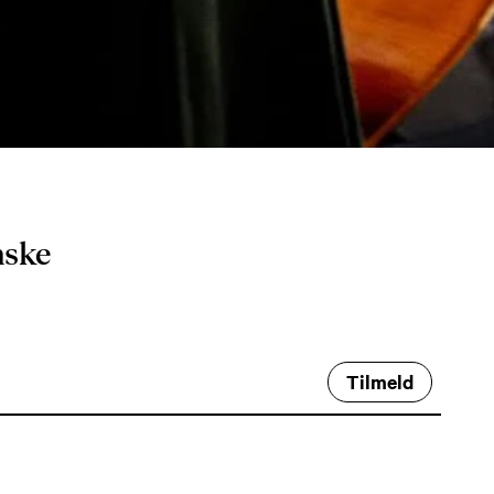
ed
nske
Tilmeld