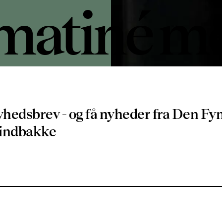
atiné m
Sørensen
yhedsbrev - og få nyheder fra Den Fy
6
n indbakke