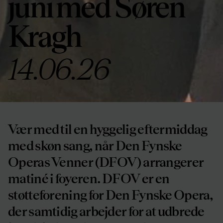
juni med Søren
Kragh
14.06.26
Vær med til en hyggelig eftermiddag
med skøn sang, når Den Fynske
Operas Venner (DFOV) arrangerer
matiné i foyeren. DFOV er en
støtteforening for Den Fynske Opera,
der samtidig arbejder for at udbrede