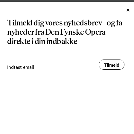
14.06.26
Tilmeld dig vores nyhedsbrev - og få
Kl. 16:00
nyheder fra Den Fynske Opera
direkte i din indbakke
DFOV-matiné juni med Søren
Kragh
Tilmeld
VARIGHED
Ca. 1 time plus pause.
MEDVIRKENDE
Baryton Søren Kragh
MUSIKER