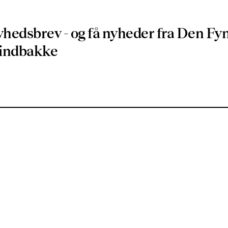
yhedsbrev - og få nyheder fra Den Fy
.26
n indbakke
lemmelige
22.0
e, hvor et mageløst
Cos